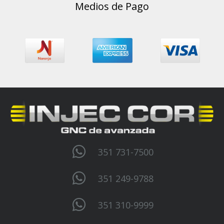
Medios de Pago
351 731-7500
351 249-9788
351 310-9999